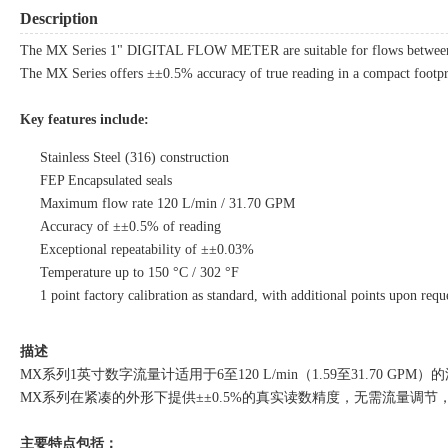
Description
The MX Series 1" DIGITAL FLOW METER are suitable for flows between 6
The MX Series offers ±±0.5% accuracy of true reading in a compact footprin
Key features include:
Stainless Steel (316) construction
FEP Encapsulated seals
Maximum flow rate 120 L/min / 31.70 GPM
Accuracy of ±±0.5% of reading
Exceptional repeatability of ±±0.03%
Temperature up to 150 °C / 302 °F
1 point factory calibration as standard, with additional points upon requ
描述
MX系列1英寸数字流量计适用于6至120 L/min（1.59至31.70 
MX系列在紧凑的外形下提供±±0.5%的真实读数精度，无需流量调
主要特点包括：