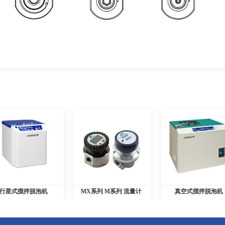
MX系列 M系列 流量计
真空式搅拌脱泡机
日本理研
RSL23