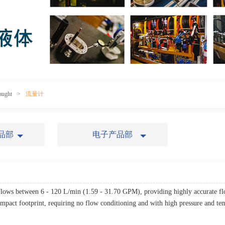
ught
>
流量计
品部
电子产品部
ws between 6 - 120 L/min (1.59 - 31.70 GPM), providing highly accurate f
pact footprint, requiring no flow conditioning and with high pressure and temp